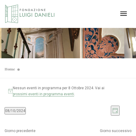
Toggl
Home
Nessun eventi in programma per 8 Ottobre 2024. Vai ai
prossimi eventi in programma eventi
.
Viste
Even
08/10/2024
Giorno
Seleziona
Viste
Navig
la
Navi
data.
Giorno precedente
Giorno successivo