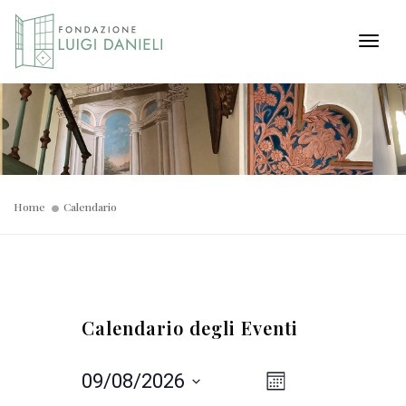
Toggl
Home
Calendario
Calendario degli Eventi
Viste
Evento
09/08/2026
Mese
Seleziona