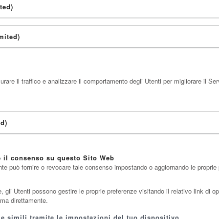
ted)
mited)
re il traffico e analizzare il comportamento degli Utenti per migliorare il Ser
ed)
e il consenso su questo Sito Web
nte può fornire o revocare tale consenso impostando o aggiornando le proprie pr
li Utenti possono gestire le proprie preferenze visitando il relativo link di opt
tima direttamente.
 simili tramite le impostazioni del tuo dispositivo