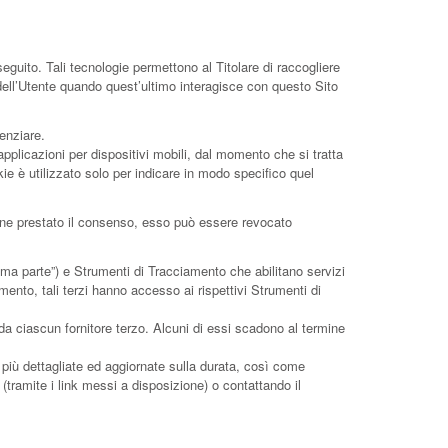
guito. Tali tecnologie permettono al Titolare di raccogliere
 dell’Utente quando quest’ultimo interagisce con questo Sito
enziare.
plicazioni per dispositivi mobili, dal momento che si tratta
e è utilizzato solo per indicare in modo specifico quel
viene prestato il consenso, esso può essere revocato
ma parte”) e Strumenti di Tracciamento che abilitano servizi
ento, tali terzi hanno accesso ai rispettivi Strumenti di
a ciascun fornitore terzo. Alcuni di essi scadono al termine
i più dettagliate ed aggiornate sulla durata, così come
i (tramite i link messi a disposizione) o contattando il