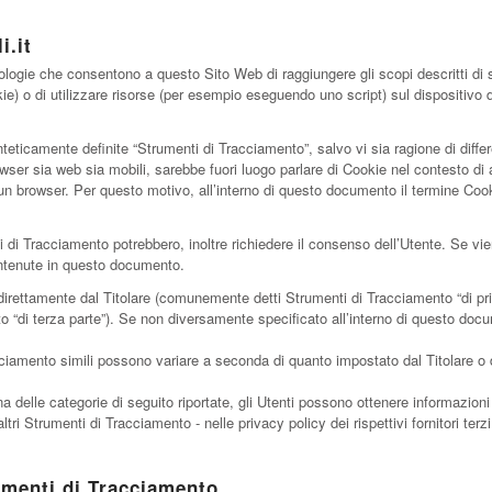
i.it
ogie che consentono a questo Sito Web di raggiungere gli scopi descritti di se
kie) o di utilizzare risorse (per esempio eseguendo uno script) sul dispositivo
eticamente definite “Strumenti di Tracciamento”, salvo vi sia ragione di differ
r sia web sia mobili, sarebbe fuori luogo parlare di Cookie nel contesto di ap
n browser. Per questo motivo, all’interno di questo documento il termine Cooki
ti di Tracciamento potrebbero, inoltre richiedere il consenso dell’Utente. Se 
ontenute in questo documento.
direttamente dal Titolare (comunemente detti Strumenti di Tracciamento “di pri
 “di terza parte”). Se non diversamente specificato all’interno di questo docum
ciamento simili possono variare a seconda di quanto impostato dal Titolare o d
a delle categorie di seguito riportate, gli Utenti possono ottenere informazion
ltri Strumenti di Tracciamento - nelle privacy policy dei rispettivi fornitori terz
umenti di Tracciamento