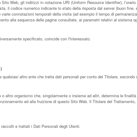
ito Web, gli indirizzi in notazione URI (Uniform Resource Identifier), l’orario de
osta, il codice numerico indicante lo stato della risposta dal server (buon fine, 
le varie connotazioni temporali della visita (ad esempio il tempo di permanenza su
rimento alla sequenza delle pagine consultate, ai parametri relativi al sistema o
iversamente specificato, coincide con l'Interessato.
)
e qualsiasi altro ente che tratta dati personali per conto del Titolare, secondo
zio o altro organismo che, singolarmente o insieme ad altri, determina le finalità
unzionamento ed alla fruizione di questo Sito Web. Il Titolare del Trattamento, 
ccolti e trattati i Dati Personali degli Utenti.