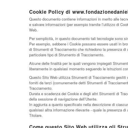
Cookie Policy di www.fondazionedaniel
Questo documento contiene informazioni in merito alle tecnol
e salvare informazioni (per esempio tramite l’utilizzo di Coo
Web.
Per semplicità, in questo documento tali tecnologie sono sint
Per esempio, sebbene i Cookie possano essere usati in browse
di Strumenti di Tracciamento che richiedono la presenza di u
particolare tipo di Strumento di Tracciamento.
Alcune delle finalità per le quali vengono impiegati Strumen
liberamente in qualsiasi momento seguendo le istruzioni c
Questo Sito Web utilizza Strumenti di Tracciamento gestiti 
forniti da terzi (comunemente detti Strumenti di Tracciamento
Tracciamento.
Durata e scadenza dei Cookie e degli altri Strumenti di Trac
della sessione di navigazione dell’Utente.
In aggiunta a quanto specificato nella descrizione di ciascun
qualsiasi altra informazione rilevante - quale la presenza di a
Titolare.
Come questo Sito Web utilizza gli Str