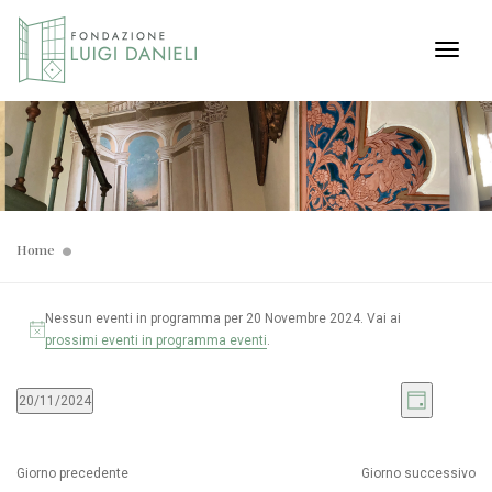
Toggl
Home
Nessun eventi in programma per 20 Novembre 2024. Vai ai
prossimi eventi in programma eventi
.
Viste
Even
20/11/2024
Giorno
Seleziona
Viste
Navig
la
Navi
data.
Giorno precedente
Giorno successivo