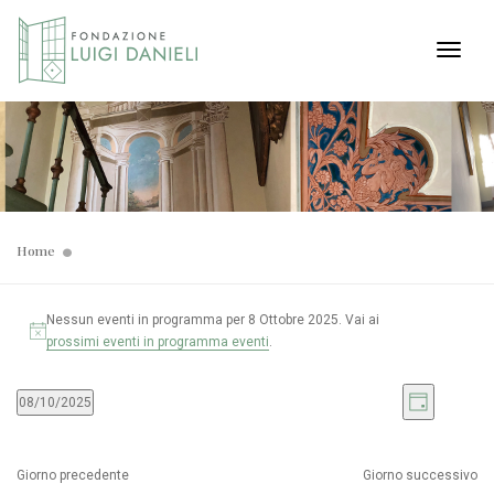
Toggl
Home
Nessun eventi in programma per 8 Ottobre 2025. Vai ai
prossimi eventi in programma eventi
.
Viste
Even
08/10/2025
Giorno
Seleziona
Viste
Navig
la
Navi
data.
Giorno precedente
Giorno successivo