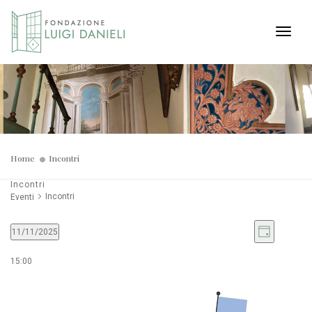
Toggl
Home
Incontri
Incontri
Incontri
Eventi
Viste
Even
11/11/2025
Giorno
Seleziona
Viste
Navig
la
15:00
Navi
data.