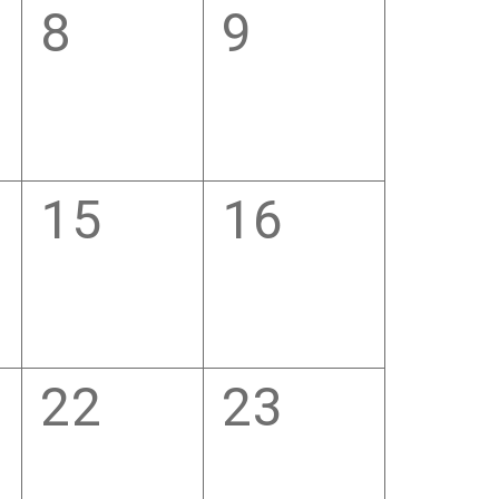
0
0
8
9
,
eventi,
eventi,
0
0
15
16
,
eventi,
eventi,
0
0
22
23
,
eventi,
eventi,