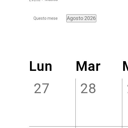
Agosto 2026
Questo mese
Seleziona
la
data.
Calendario
Lun
Mar
di
0
0
27
28
Eventi
eventi,
eventi,