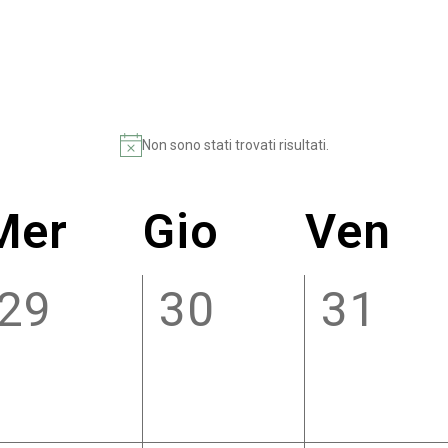
Non sono stati trovati risultati.
Mer
Gio
Ven
0
0
0
29
30
31
eventi,
eventi,
eventi