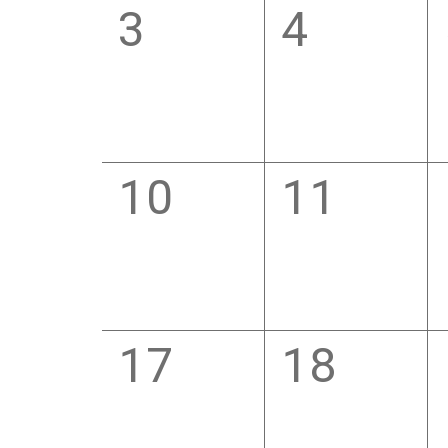
0
0
3
4
eventi,
eventi,
0
0
10
11
eventi,
eventi,
0
0
17
18
eventi,
eventi,