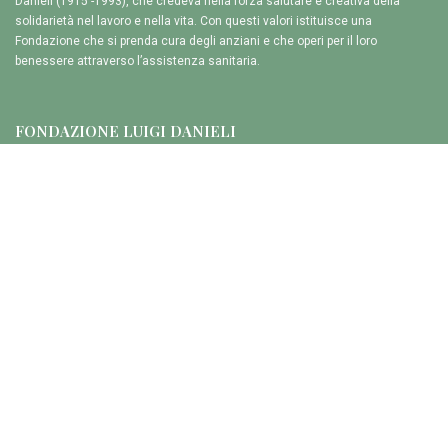
Danieli (1915 -1993), che credeva nella forza salutare e creativa della
solidarietà nel lavoro e nella vita. Con questi valori istituisce una
Fondazione che si prenda cura degli anziani e che operi per il loro
benessere attraverso l’assistenza sanitaria.
FONDAZIONE LUIGI DANIELI
Via G. B. Beltrame, 22
33042 BUTTRIO (UD)
CONTATTI
Telefono: +39 0432 610961
Cellulare: +39 339 8165846
Email:
info@fondazionedanieli.it
PEC:
fondazionedanieli@legalmail.it
PREFERENZE PRIVACY
Le tue preferenze relative alla privacy
CANALI SOCIAL