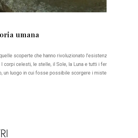
storia umana
a quelle scoperte che hanno rivoluzionato l’esistenza umana.
corpi celesti, le stelle, il Sole, la Luna e tutti i fenomeni loro
 un luogo in cui fosse possibile scorgere i misteri della