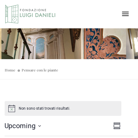
Toggl
Home
Pensare con le piante
Non sono stati trovati risultati.
Viste
Even
Upcoming
Summary
Select
Viste
Navig