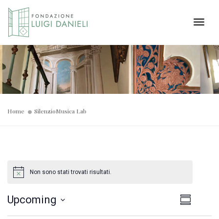
Toggl
Home
SilenzioMusica Lab
Non sono stati trovati risultati.
Viste
Even
Upcoming
Summary
Select
Viste
Navig